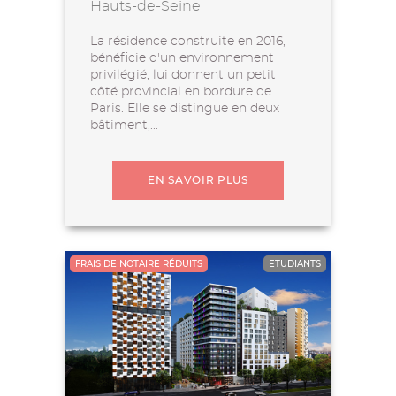
Hauts-de-Seine
La résidence construite en 2016,
bénéficie d'un environnement
privilégié, lui donnent un petit
côté provincial en bordure de
Paris. Elle se distingue en deux
bâtiment,...
EN SAVOIR PLUS
FRAIS DE NOTAIRE RÉDUITS
ETUDIANTS