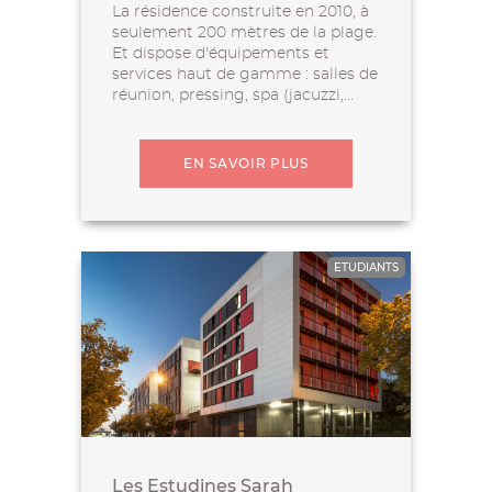
La résidence construite en 2010, à
seulement 200 mètres de la plage.
Et dispose d'équipements et
services haut de gamme : salles de
réunion, pressing, spa (jacuzzi,...
EN SAVOIR PLUS
ETUDIANTS
Les Estudines Sarah