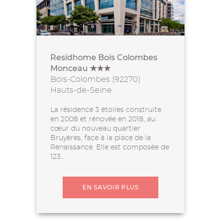
Residhome Bois Colombes
Monceau ★★★
Bois-Colombes (92270)
Hauts-de-Seine
La résidence 3 étoiles construite
en 2008 et rénovée en 2018, au
cœur du nouveau quartier
Bruyères, face à la place de la
Renaissance. Elle est composée de
123...
EN SAVOIR PLUS