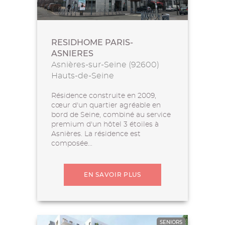
RESIDHOME PARIS-
ASNIERES
Asnières-sur-Seine (92600)
Hauts-de-Seine
Résidence construite en 2009,
cœur d'un quartier agréable en
bord de Seine, combiné au service
premium d'un hôtel 3 étoiles à
Asnières. La résidence est
composée...
EN SAVOIR PLUS
SENIORS