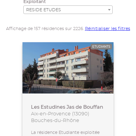
Exploitant
RESIDE ETUDES
Affichage de 157 résidences sur 2226.
Réinitialiser les filtres
ETUDIANTS
Les Estudines Jas de Bouffan
Aix-en-Provence (13090)
Bouches-du-Rhône
La résidence Etudiante exploitée