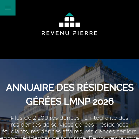
ANNUAIRE DES RÉSIDENCES
GÉRÉES LMNP 2026
Plus de 2 200 résidences : L'intégralité des
résidences de services gérées : résidences
étudiants, résidences affaires, résidences seniors,
ehpad, résidences de tourisme. Retrouvez la votre