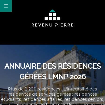
ANNUAIRE DES RÉSIDENCES
GÉRÉES LMNP 2026
Plus de 2 200 résidences : L'intégralité des
résidences de services gérées : résidences
étudiants, résidences affaires, résidences seniors,
ehpad, résidences de tourisme. Retrouvez la votre