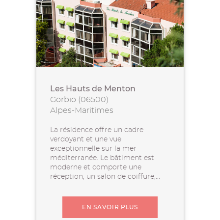
Les Hauts de Menton
Gorbio (06500)
Alpes-Maritimes
La résidence offre un cadre
verdoyant et une vue
exceptionnelle sur la mer
méditerranée. Le bâtiment est
moderne et comporte une
réception, un salon de coiffure,...
EN SAVOIR PLUS