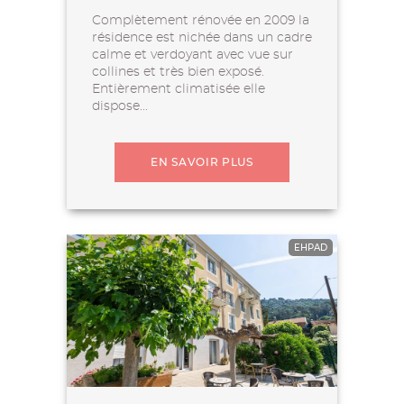
Complètement rénovée en 2009 la
résidence est nichée dans un cadre
calme et verdoyant avec vue sur
collines et très bien exposé.
Entièrement climatisée elle
dispose...
EN SAVOIR PLUS
EHPAD