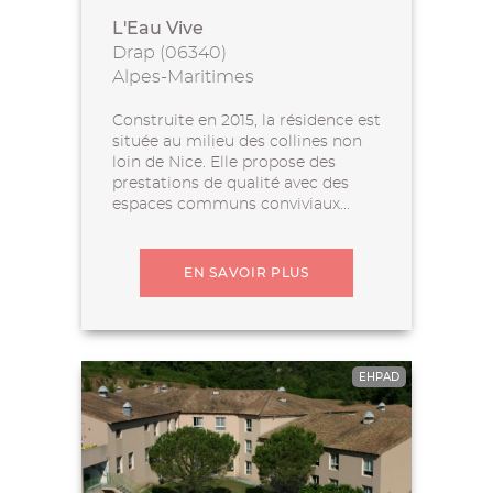
L'Eau Vive
Drap (06340)
Alpes-Maritimes
Construite en 2015, la résidence est
située au milieu des collines non
loin de Nice. Elle propose des
prestations de qualité avec des
espaces communs conviviaux...
EN SAVOIR PLUS
EHPAD