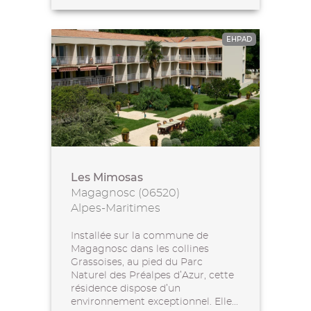
EHPAD
Les Mimosas
Magagnosc (06520)
Alpes-Maritimes
Installée sur la commune de
Magagnosc dans les collines
Grassoises, au pied du Parc
Naturel des Préalpes d’Azur, cette
résidence dispose d’un
environnement exceptionnel. Elle...