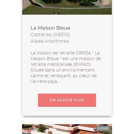
La Maison Bleue
Gattières (06510)
Alpes-Maritimes
La Maison de retraite ORPEA " La
Maison Bleue " est une maison de
retraite médicalisée (EHPAD)
Située dans un environnement
calme et verdoyant, au cœur de
l’arrière-pays...
EN SAVOIR PLUS
EHPAD