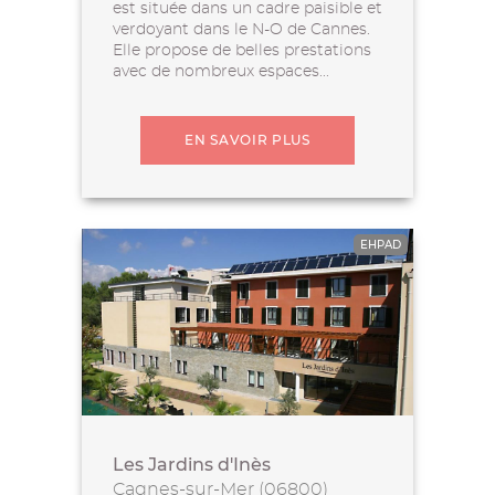
est située dans un cadre paisible et
verdoyant dans le N-O de Cannes.
Elle propose de belles prestations
avec de nombreux espaces...
EN SAVOIR PLUS
EHPAD
Les Jardins d'Inès
Cagnes-sur-Mer (06800)