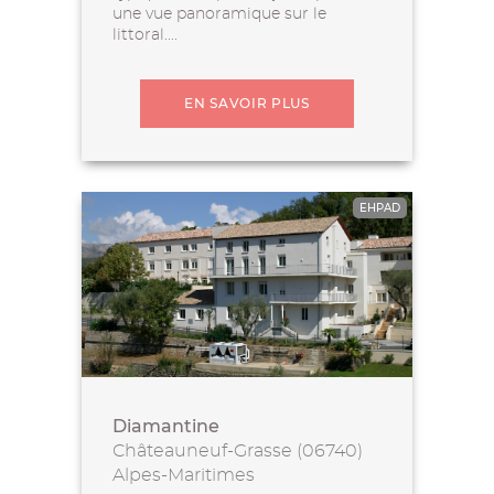
une vue panoramique sur le
littoral....
EN SAVOIR PLUS
EHPAD
Diamantine
Châteauneuf-Grasse (06740)
Alpes-Maritimes