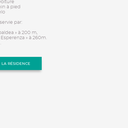
voiture
in à pied
élo
servie par:
oaldea » à 200 m,
a Esperenza » à 260m.
.
E LA RÉSIDENCE