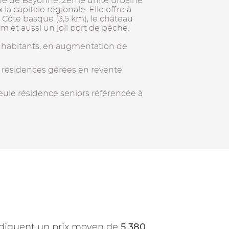
aine de Bayonne, 2eme unité urbaine
a capitale régionale. Elle offre à
a Côte basque (3,5 km), le château
et aussi un joli port de pêche.
 habitants, en augmentation de
 résidences gérées en revente
seule résidence seniors référencée à
5 380
diquent un prix moyen de