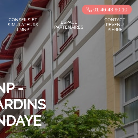
01 46 43 90 10
CONSEILS ET
CONTACT
ESPACE
SIMULATEURS
REVENU
PARTENAIRES
LMNP
PIERRE
P -
ARDINS
ENDAYE