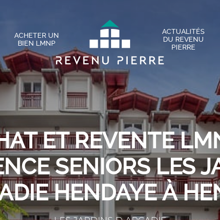
ACTUALITÉS
ACHETER UN
DU REVENU
BIEN LMNP
PIERRE
HAT ET REVENTE LMN
ENCE SENIORS LES J
ADIE HENDAYE À H