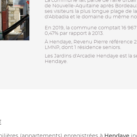
La commune fait partie de l'aire urb
de Nouvelle-Aquitaine après Bordeaux l
ses visiteurs la plus longue plage de l
d'Abbadia et le domaine du même nom 
En 2019, la commune comptait 16 967
0,47% par rapport à 2013.
À Hendaye, Revenu Pierre référence 2
LMNP, dont 1 résidence seniors.
Les Jardins d'Arcadie Hendaye est la 
Hendaye.
E
Hendaye
ilières (appartements) enregistrées à
in