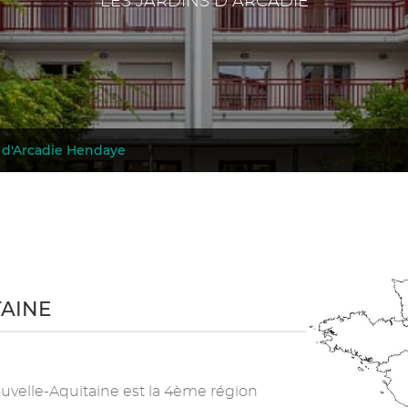
LES JARDINS D ARCADIE
s d'Arcadie Hendaye
TAINE
Nouvelle-Aquitaine est la 4ème région