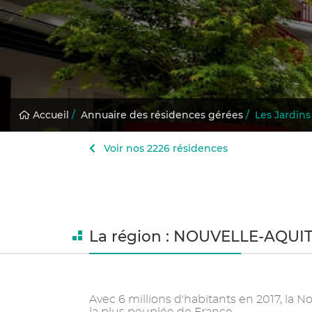
Accueil
/
Annuaire des résidences gérées
/
Les Jardin
Voir nos 2226 résidences
La région : NOUVELLE-AQUI
Avec 6 millions d'habitants en 2017, la 