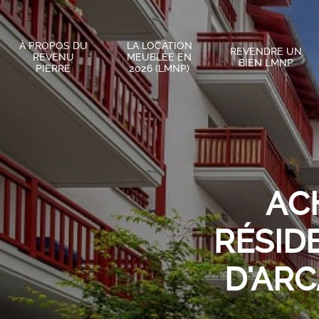
À PROPOS DU
LA LOCATION
REVENDRE UN
REVENU
MEUBLÉE EN
BIEN LMNP
PIERRE
2026 (LMNP)
AC
RÉSID
D'ARC