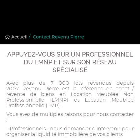
Accueil
/
Contact Revenu Pierre
APPUYEZ-VOUS SUR UN PROFESSIONNEL
DU LMNP ET SUR SON RÉSEAU
SPÉCIALISÉ
Avec plus de 7 000 lots revendus depuis
2007, Revenu Pierre est la référence en achat /
revente de biens en Location Meublée Non
Professionnelle (LMNP) et Location Meublée
Professionnelle (LMP).
Vous avez de multiples raisons pour nous contacter
:
- Professionnels : nous demander d'intervenir pour
organiser la liquidité immobilière de vos clients