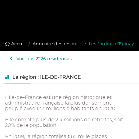
Accueil
/
Annuaire des résidences gérées
/
Les Jardins d'Epinay
Voir nos 2226 résidences
La région : ILE-DE-FRANCE
L'Île-de-France est une région historique et
administrative française la plus densément
peuplé avec 12.3 millions d'habitants en 2020.
Elle compte plus de 2,4 millions de retraités, soit
20% de la population.
En 2019, la région totalisait 65 mille places