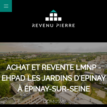
ACHAT ET REVENTE LMNP -
EHPAD LES JARDINS D'EPINAY
À ÉPINAY-SUR-SEINE
DOMUSVI