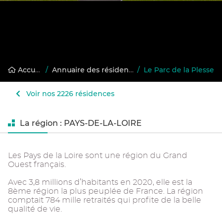
Accueil
/
Annuaire des résidences gérées
/
Le Parc de la Plesse
Voir nos 2226 résidences
La région : PAYS-DE-LA-LOIRE
Les Pays de la Loire sont une région du Grand
Ouest français.
Avec 3,8 millions d’habitants en 2020, elle est la
8ème région la plus peuplée de France. La région
comptait 784 mille retraités qui profite de la belle
qualité de vie.