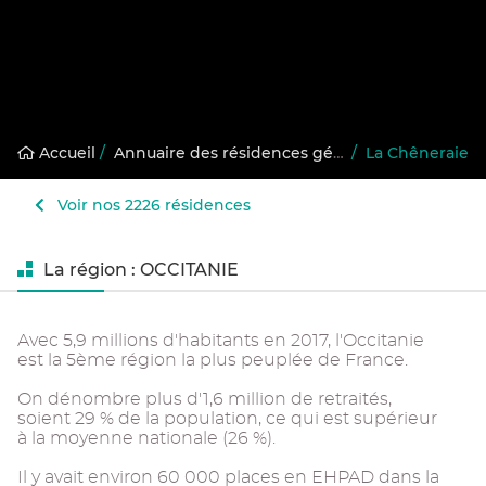
Accueil
/
Annuaire des résidences gérées
/
La Chêneraie
Voir nos 2226 résidences
La région : OCCITANIE
Avec 5,9 millions d'habitants en 2017, l'Occitanie
est la 5ème région la plus peuplée de France.
On dénombre plus d'1,6 million de retraités,
soient 29 % de la population, ce qui est supérieur
à la moyenne nationale (26 %).
Il y avait environ 60 000 places en EHPAD dans la