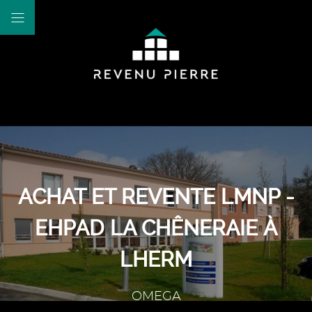
ACHAT ET REVENTE LMNP -
EHPAD LA CHÊNERAIE À
LHERM
OMEGA