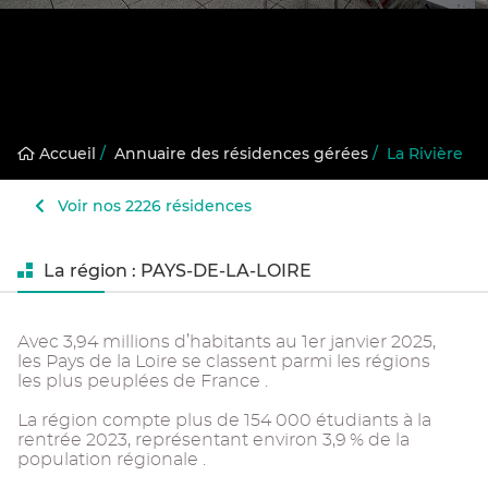
Accueil
/
Annuaire des résidences gérées
/
La Rivière
Voir nos 2226 résidences
La région : PAYS-DE-LA-LOIRE
Avec 3,94 millions d’habitants au 1er janvier 2025,
les Pays de la Loire se classent parmi les régions
les plus peuplées de France .
La région compte plus de 154 000 étudiants à la
rentrée 2023, représentant environ 3,9 % de la
population régionale .