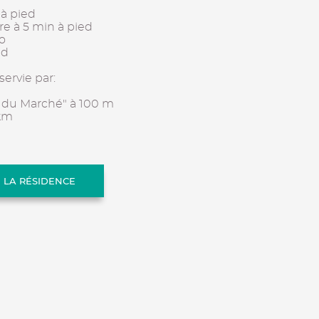
 à pied
re à 5 min à pied
lo
ed
servie par:
e du Marché" à 100 m
 km
E LA RÉSIDENCE