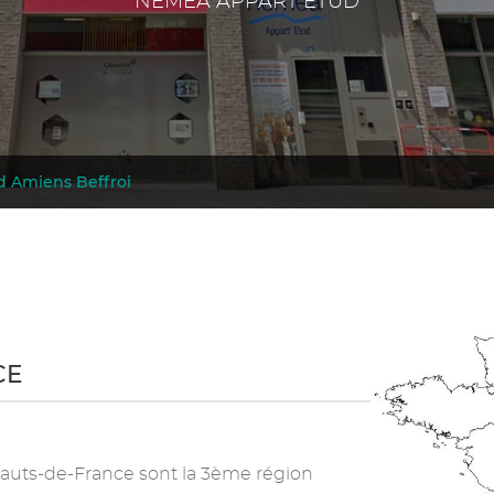
NEMEA APPART ETUD
d Amiens Beffroi
CE
 Hauts-de-France sont la 3ème région