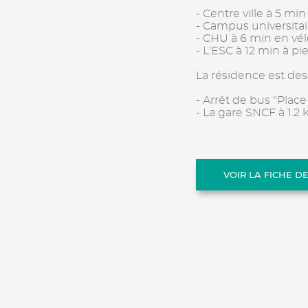
- Centre ville à 5 min
- Campus universitai
- CHU à 6 min en vé
- L'ESC à 12 min à pi
La résidence est des
- Arrêt de bus "Plac
- La gare SNCF à 1.2
VOIR LA FICHE D