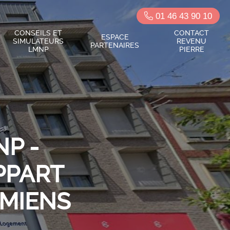
01 46 43 90 10
CONSEILS ET
CONTACT
ESPACE
SIMULATEURS
REVENU
PARTENAIRES
LMNP
PIERRE
P -
PPART
AMIENS