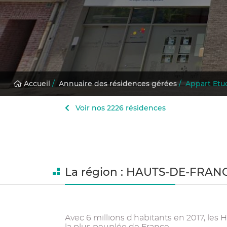
Accueil
/
Annuaire des résidences gérées
/
Appart Etu
Voir nos 2226 résidences
La région : HAUTS-DE-FRAN
Avec 6 millions d'habitants en 2017, les