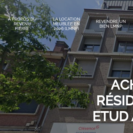
À PROPOS DU
LA LOCATION
REVENDRE UN
REVENU
MEUBLÉE EN
BIEN LMNP
PIERRE
2026 (LMNP)
AC
RÉSI
ETUD 