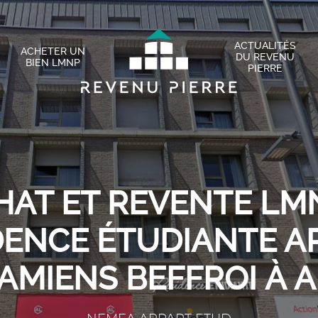
ACTUALITÉS
ACHETER UN
DU REVENU
BIEN LMNP
PIERRE
HAT ET REVENTE LMN
DENCE ÉTUDIANTE A
AMIENS BEFFROI À 