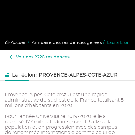
Accueil
/
Annuaire des résidences gérées
/
Laura Lisa
Voir nos 2226 résidences
La région : PROVENCE-ALPES-COTE-AZUR
Provence-Alpes-Côte d'Azur est une région
administrative du sud-est de la France totalisant 5
millions d'habitants en 2020.
Pour l'année universitaire 2019-2020, elle a
recensé 177 mille étudiants, soient 3,5 % de la
population et en progression avec des campus
de renommée internationale comme celui de