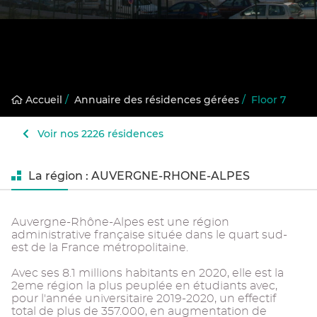
Accueil
/
Annuaire des résidences gérées
/
Floor 7
Voir nos 2226 résidences
La région : AUVERGNE-RHONE-ALPES
Auvergne-Rhône-Alpes est une région
administrative française située dans le quart sud-
est de la France métropolitaine.
Avec ses 8.1 millions habitants en 2020, elle est la
2eme région la plus peuplée en étudiants avec,
pour l'année universitaire 2019-2020, un effectif
total de plus de 357.000, en augmentation de