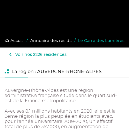
Accueil
/
Annuaire des résidences gérées
/
Le Carré des Lumières
Voir nos 2226 résidences
La région : AUVERGNE-RHONE-ALPES
Auvergne-Rhône-Alpes est une région
administrative française située dans le quart sud-
est de la France métropolitaine.
Avec ses 8.1 millions habitants en 2020, elle est la
2eme région la plus peuplée en étudiants avec,
pour l'année universitaire 2019-2020, un effectif
total de plus de 357.000, en augmentation de