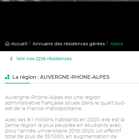
Accueil
/
Annuaire des résidences gérées
/
Alasia
Voir nos 2226 résidences
La région : AUVERGNE-RHONE-ALPES
Auvergne-Rhône-Alpes est une région
administrative française située dans le quart sud-
est de la France métropolitaine.
Avec ses 8.1 millions habitants en 2020, elle est la
2eme région la plus peuplée en étudiants avec,
pour l'année universitaire 2019-2020, un effectif
total de plus de 357.000, en augmentation de