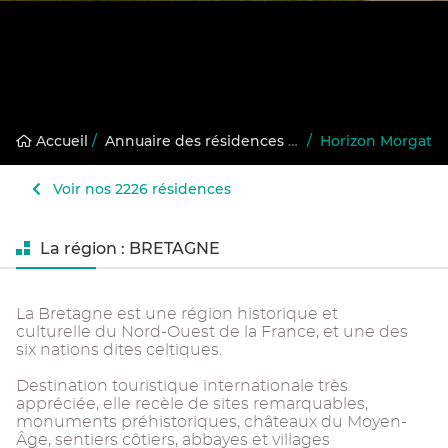
Accueil
/
Annuaire des résidences gérées
/
Horizon Morgat
Voir nos 2226 résidences
La région : BRETAGNE
La Bretagne est une région historique et
culturelle du Nord-Ouest de la France, et une des
six nations dites celtiques.
Destination touristique internationale très
appréciée, elle recèle de sites remarquables,
monuments préhistoriques, châteaux du Moyen-
Âge, sentiers côtiers, abbayes et villages