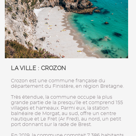
LA VILLE : CROZON
Crozon est une commune française du
département du Finistère, en région Bretagne.
Très étendue, la commune occupe la plus
grande partie de la presqu'île et comprend 155
villages et hameaux. Parmi eux, la station
balnéaire de Morgat, au sud, offre un centre
nautique et Le Fret (Ar Fred), au nord, un petit
port donnant sur la rade de Brest.
En 2019, la commune comptait 7 386 habitants,