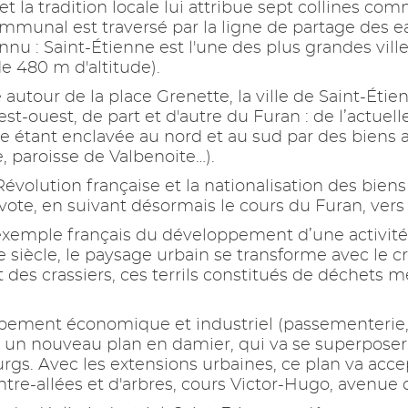
e et la tradition locale lui attribue sept collines
mmunal est traversé par la ligne de partage des eau
nu : Saint-Étienne est l'une des plus grandes ville
e 480 m d'altitude).
 autour de la place Grenette, la ville de Saint-Éti
 est-ouest, de part et d'autre du Furan : de l’actuel
lle étant enclavée au nord et au sud par des biens 
, paroisse de Valbenoite…).
évolution française et la nationalisation des biens
te, en suivant désormais le cours du Furan, vers l
l exemple français du développement d’une activ
Xe siècle, le paysage urbain se transforme avec le
des crassiers, ces terrils constitués de déchets 
oppement économique et industriel (passementerie,
on un nouveau plan en damier, qui va se superposer à
rgs. Avec les extensions urbaines, ce plan va accep
tre-allées et d'arbres, cours Victor-Hugo, avenue 