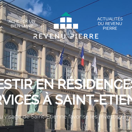
ACTUALITÉS
ACHETER UN
DU REVENU
BIEN LMNP
PIERRE
ESTIR EN RÉSIDENCE
VICES À SAINT-ETI
 visage de Saint-Etienne favorise les investiss