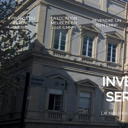
À PROPOS DU
LA LOCATION
REVENDRE UN
REVENU
MEUBLÉE EN
BIEN LMNP
PIERRE
2026 (LMNP)
INV
SER
Le nouveau