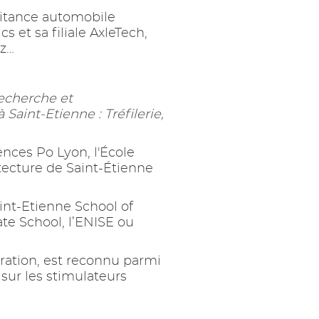
aitance automobile
et sa filiale AxleTech,
ez…
recherche et
aint-Etienne : Tréfilerie,
ences Po Lyon, l'École
itecture de Saint-Étienne
int-Etienne School of
te School, l’ENISE ou
ération, est reconnu parmi
sur les stimulateurs