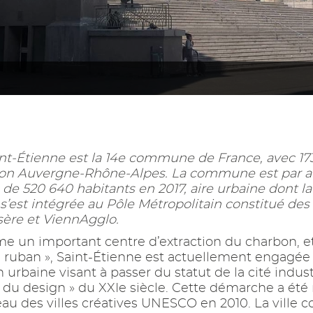
aint-Étienne est la 14e commune de France, avec 173
on Auvergne-Rhône-Alpes. La commune est par ai
 de 520 640 habitants en 2017, aire urbaine dont la
e s’est intégrée au Pôle Métropolitain constitué de
Isère et ViennAgglo.
n important centre d’extraction du charbon, et 
du ruban », Saint-Étienne est actuellement engagée
rbaine visant à passer du statut de la cité indust
le du design » du XXIe siècle. Cette démarche a ét
eau des villes créatives UNESCO en 2010. La ville 