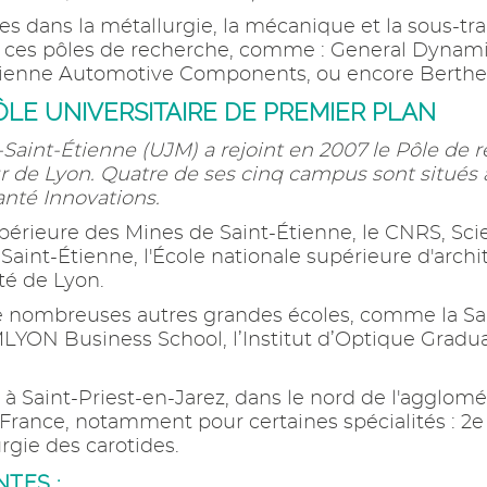
s dans la métallurgie, la mécanique et la sous-tr
 ces pôles de recherche, comme : General Dynamics 
tienne Automotive Components, ou encore Berth
ÔLE UNIVERSITAIRE DE PREMIER PLAN
Saint-Étienne (UJM) a rejoint en 2007 le Pôle de 
de Lyon. Quatre de ses cinq campus sont situés à S
nté Innovations.
upérieure des Mines de Saint-Étienne, le CNRS, Sci
Saint-Étienne, l'École nationale supérieure d'arch
ité de Lyon.
de nombreuses autres grandes écoles, comme la Sa
YON Business School, l’Institut d’Optique Gradua
 à Saint-Priest-en-Jarez, dans le nord de l'agglom
 France, notamment pour certaines spécialités : 2e 
urgie des carotides.
TES :