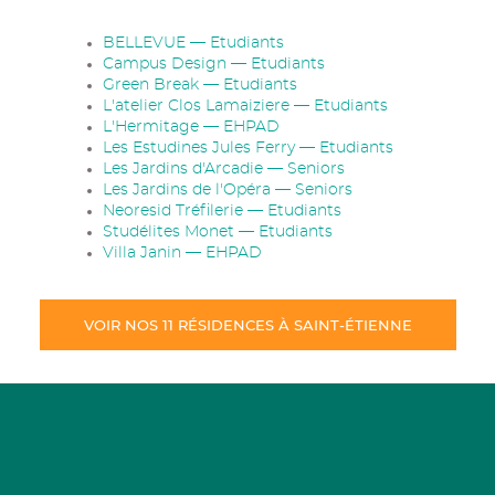
BELLEVUE — Etudiants
Campus Design — Etudiants
Green Break — Etudiants
L'atelier Clos Lamaiziere — Etudiants
L'Hermitage — EHPAD
Les Estudines Jules Ferry — Etudiants
Les Jardins d'Arcadie — Seniors
Les Jardins de l'Opéra — Seniors
Neoresid Tréfilerie — Etudiants
Studélites Monet — Etudiants
Villa Janin — EHPAD
VOIR NOS 11 RÉSIDENCES À SAINT-ÉTIENNE