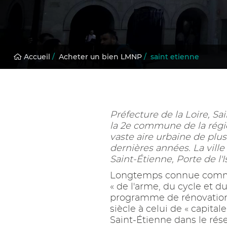
Accueil
/
Acheter un bien LMNP
/
saint etienne
Préfecture de la Loire, S
la 2e commune de la régi
vaste aire urbaine de plus
dernières années. La vill
Saint-Étienne, Porte de l'
Longtemps connue comme u
« de l'arme, du cycle et 
programme de rénovation u
siècle à celui de « capita
Saint-Étienne dans le rés