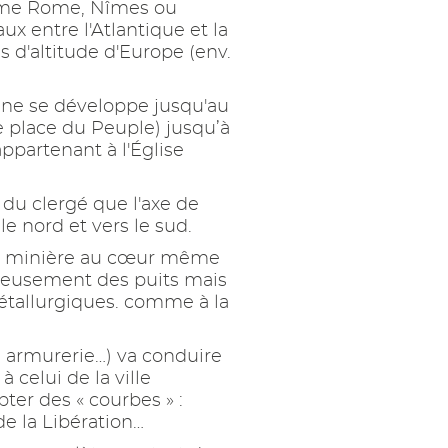
 comme Rome, Nîmes ou
x entre l'Atlantique et la
s d'altitude d'Europe (env.
enne se développe jusqu'au
le place du Peuple) jusqu’à
appartenant à l'Église
 du clergé que l'axe de
e nord et vers le sud.
ité minière au cœur même
 creusement des puits mais
métallurgiques. comme à la
 armurerie…) va conduire
 celui de la ville
ter des « courbes » :
de la Libération…