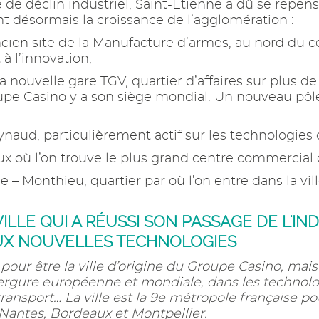
de déclin industriel, Saint-Etienne a dû se repe
t désormais la croissance de l’agglomération :
ncien site de la Manufacture d’armes, au nord du ce
 à l’innovation,
 nouvelle gare TGV, quartier d’affaires sur plus d
roupe Casino y a son siège mondial. Un nouveau pôle
aud, particulièrement actif sur les technologies 
x où l’on trouve le plus grand centre commercial 
e – Monthieu, quartier par où l’on entre dans la vi
ILLE QUI A RÉUSSI SON PASSAGE DE L'IN
UX NOUVELLES TECHNOLOGIES
our être la ville d’origine du Groupe Casino, mais 
rgure européenne et mondiale, dans les technolog
transport… La ville est la 9e métropole française po
Nantes, Bordeaux et Montpellier.