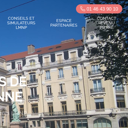
01 46 43 90 10
CONSEILS ET
CONTACT
ESPACE
SIMULATEURS
REVENU
PARTENAIRES
LMNP
PIERRE
S DE
ENNE
ements LMNP