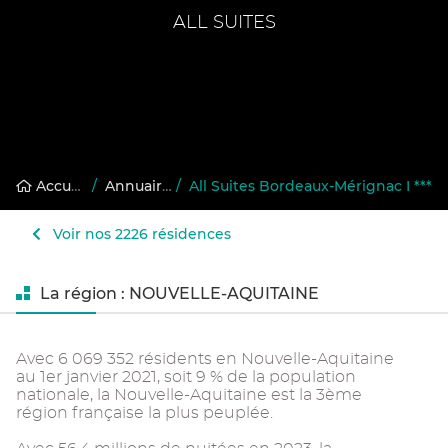
ALL SUITES
Accueil
/
Annuaire des résidences gérées
/
All Suites Bordeaux-Mérignac I ***
Voir nos 2226 résidences
La région : NOUVELLE-AQUITAINE
Avec 6 069 352 résidents en Nouvelle-Aquitaine
au 1er janvier 2021, soit 9 % de la population
nationale, la Nouvelle-Aquitaine est la 3ème
région française la plus peuplée.