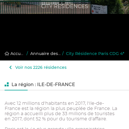
CITY RESIDENCES
Accueil
/
Annuaire des résidences gérées
/
City Résidence Paris CDG 4*
Voir nos 2226 résidences
La région : ILE-DE-FRANCE
Avec 12 millions d'habitants en 2017, l'Ile-de-
France est la région la plus peuplée de France. La
région a accueilli plus de 33 millions de touristes
en 2017, dont 52 % pour du tourisme d'affaire.