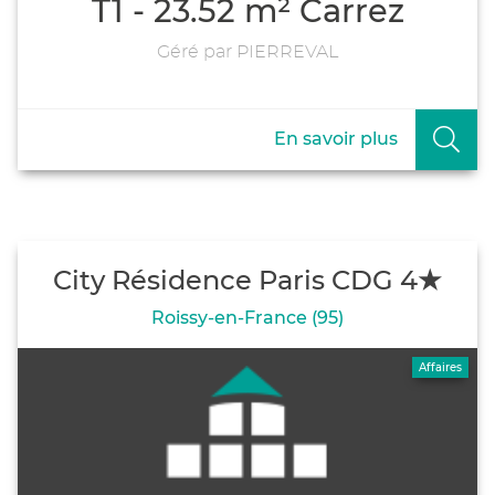
T1 - 23.52 m² Carrez
Géré par PIERREVAL
En savoir plus
City Résidence Paris CDG 4★
Roissy-en-France (95)
Affaires