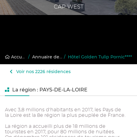
CAP WEST
Accueil
/
Annuaire des résidences gérées
/
Hôtel Golden Tulip Pornic****
Voir nos 2226 résidences
La région : PAYS-DE-LA-LOIRE
Avec 3,8 millions d'habitants en 2017, les Pays de
la Loire est la 8e région la plus peuplée de France.
La région a accueilli plus de 18 millions de
touristes en 2017, pour 80 millions de nuitées.