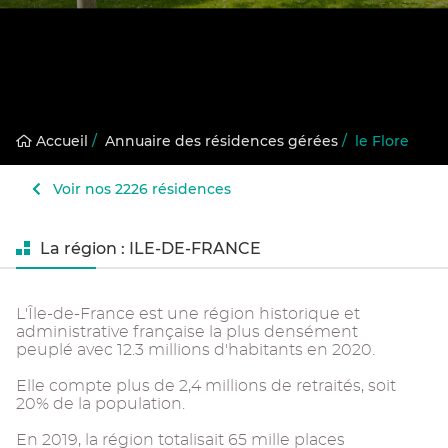
Accueil
/
Annuaire des résidences gérées
/
le Flore
Voir nos 2226 résidences
La région : ILE-DE-FRANCE
L'Île-de-France est une région historique et
administrative française la plus densément
peuplé avec 12.3 millions d'habitants en 2020.
Elle compte plus de 2,4 millions de retraités, soit
20% de la population.
En 2019, la région totalisait 65 mille places