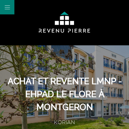
ACHAT ET REVENTE LMNP -
EHPAD LE FLORE À
MONTGERON
KORIAN