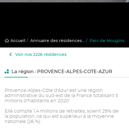
Accueil
/
Annuaire des résidences gérées
/
Parc de Mougins
Voir nos 2226 résidences
La région : PROVENCE-ALPES-COTE-AZUR
Provence-Alpes-Côte d'Azur est une région
administrative du sud-est de la France totalisant 5
millions d'habitants en 2020.
Elle compte 1,4 millions de retraités, soient 29% de
la population, ce qui est supérieur à la moyenne
nationale (26 %).