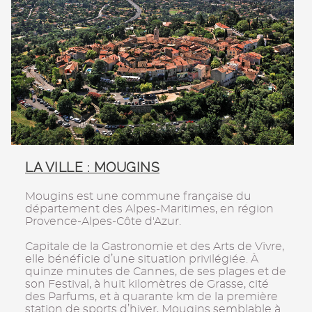
LA VILLE : MOUGINS
Mougins est une commune française du
département des Alpes-Maritimes, en région
Provence-Alpes-Côte d'Azur.
Capitale de la Gastronomie et des Arts de Vivre,
elle bénéficie d’une situation privilégiée. À
quinze minutes de Cannes, de ses plages et de
son Festival, à huit kilomètres de Grasse, cité
des Parfums, et à quarante km de la première
station de sports d’hiver, Mougins semblable à