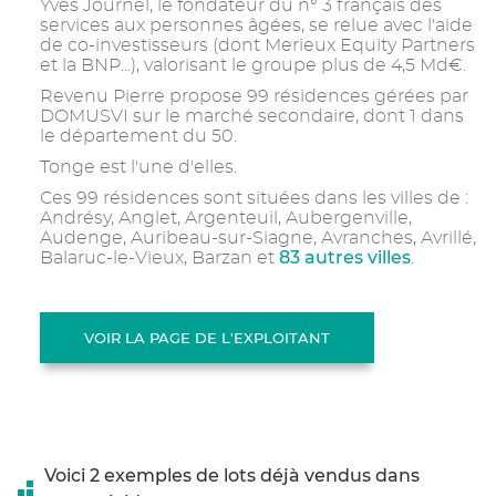
Yves Journel, le fondateur du n° 3 français des
services aux personnes âgées, se relue avec l'aide
de co-investisseurs (dont Merieux Equity Partners
et la BNP...), valorisant le groupe plus de 4,5 Md€.
Revenu Pierre propose 99 résidences gérées par
DOMUSVI sur le marché secondaire, dont 1 dans
le département du 50.
Tonge est l'une d'elles.
Ces 99 résidences sont situées dans les villes de :
Andrésy, Anglet, Argenteuil, Aubergenville,
Audenge, Auribeau-sur-Siagne, Avranches, Avrillé,
83 autres villes
Balaruc-le-Vieux, Barzan et
.
VOIR LA PAGE DE L'EXPLOITANT
Voici 2 exemples de lots déjà vendus dans