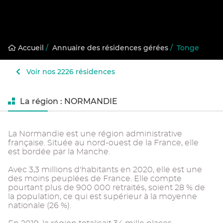
Accueil
/
Annuaire des résidences gérées
/
Tonge
Voir nos 2226 résidences
La région : NORMANDIE
La Normandie est une région administrative
française. Située au nord-ouest de la France, elle
est bordée par la Manche.
Avec 3,3 millions d'habitants en 2020, elle est une
des moins peuplées de France. Elle compte
pourtant plus de 900 000 retraités, soient 28 % de
la population, ce qui est supérieur à la moyenne
nationale (26 %).