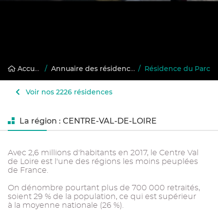
Accueil
/
Annuaire des résidences gérées
/
Résidence du Parc
Voir nos 2226 résidences
La région : CENTRE-VAL-DE-LOIRE
Avec 2,6 millions d'habitants en 2017, le Centre Val
de Loire est l'une des régions les moins peuplées
de France.
On dénombre pourtant plus de 700 000 retraités,
soient 29 % de la population, ce qui est supérieur
à la moyenne nationale (26 %).