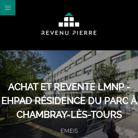
ACHAT ET REVENTE LMNP -
EHPAD RÉSIDENCE DU PARC À
CHAMBRAY-LÈS-TOURS
EMEIS