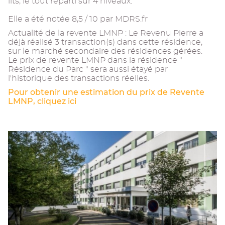
lits, le tout réparti sur 4 niveaux.
Elle a été notée 8,5 / 10 par MDRS.fr
Actualité de la revente LMNP : Le Revenu Pierre a
déjà réalisé 3 transaction(s) dans cette résidence,
sur le marché secondaire des résidences gérées.
Le prix de revente LMNP dans la résidence "
Résidence du Parc " sera aussi étayé par
l'historique des transactions réelles.
Pour obtenir une estimation du prix de Revente
LMNP, cliquez ici