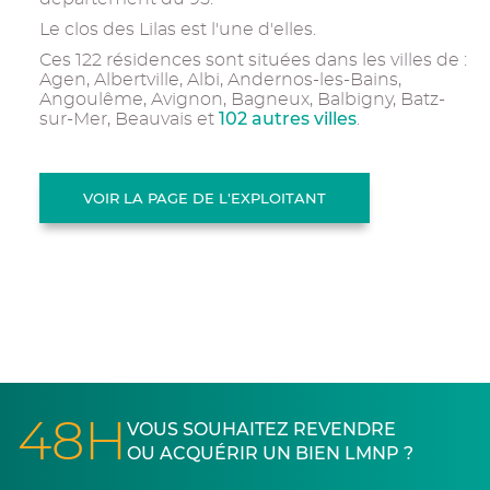
Le clos des Lilas est l'une d'elles.
Ces 122 résidences sont situées dans les villes de :
Agen, Albertville, Albi, Andernos-les-Bains,
Angoulême, Avignon, Bagneux, Balbigny, Batz-
102 autres villes
sur-Mer, Beauvais et
.
VOIR LA PAGE DE L'EXPLOITANT
48H
VOUS SOUHAITEZ REVENDRE
OU ACQUÉRIR UN BIEN LMNP ?