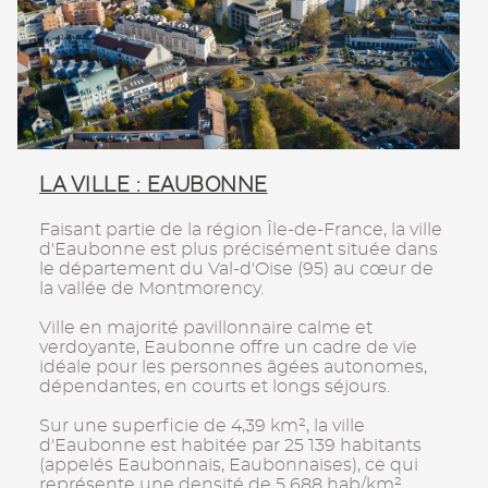
LA VILLE : EAUBONNE
Faisant partie de la région Île-de-France, la ville
d'Eaubonne est plus précisément située dans
le département du Val-d'Oise (95) au cœur de
la vallée de Montmorency.
Ville en majorité pavillonnaire calme et
verdoyante, Eaubonne offre un cadre de vie
idéale pour les personnes âgées autonomes,
dépendantes, en courts et longs séjours.
Sur une superficie de 4,39 km², la ville
d'Eaubonne est habitée par 25 139 habitants
(appelés Eaubonnais, Eaubonnaises), ce qui
représente une densité de 5 688 hab/km².