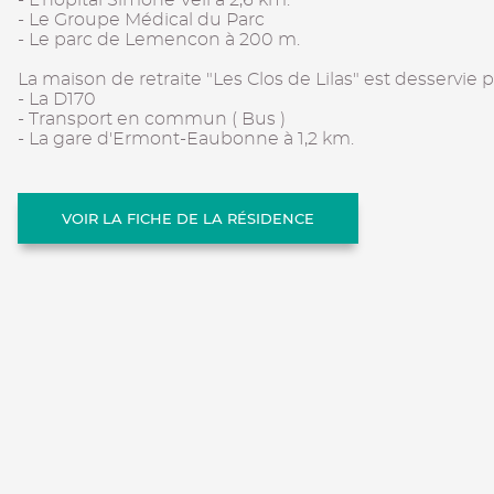
- L'hôpital Simone Veil à 2,6 km.
- Le Groupe Médical du Parc
- Le parc de Lemencon à 200 m.
La maison de retraite "Les Clos de Lilas" est desservie pa
- La D170
- Transport en commun ( Bus )
- La gare d'Ermont-Eaubonne à 1,2 km.
VOIR LA FICHE DE LA RÉSIDENCE