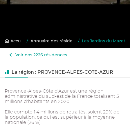
Accueil
/
Annuaire des résidences gérées
/
Les Jardins du Mazet
Voir nos 2226 résidences
La région : PROVENCE-ALPES-COTE-AZUR
Provence-Alpes-Côte d'Azur est une région
administrative du sud-est de la France totalisant 5
millions d'habitants en 2020.
Elle compte 1,4 millions de retraités, soient 29% de
la population, ce qui est supérieur à la moyenne
nationale (26 %).