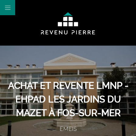
ACHAT ET REVENTE LMNP -
EHPAD LES JARDINS DU
MAZET À FOS-SUR-MER
EMEIS