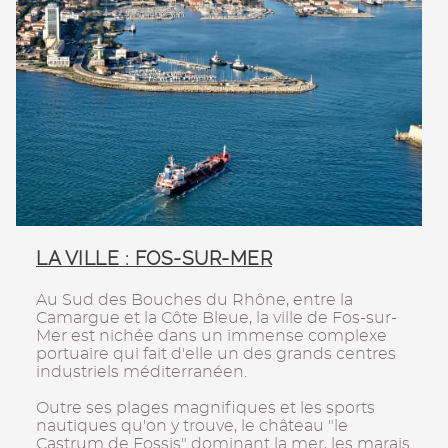
LA VILLE : FOS-SUR-MER
Au Sud des Bouches du Rhône, entre la
Camargue et la Côte Bleue, la ville de Fos-sur-
Mer est nichée dans un immense complexe
portuaire qui fait d'elle un des grands centres
industriels méditerranéen.
Outre ses plages magnifiques et les sports
nautiques qu'on y trouve, le château "le
Castrum de Fossis" dominant la mer, les marais