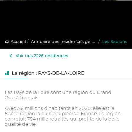
Accueil
/
Annuaire des résidences gérées
/
Les Sablons
Voir nos 2226 résidences
La région : PAYS-DE-LA-LOIRE
Les Pays de la Loire sont une région du Grand
Ouest français.
Avec 3,8 millions d’habitants en 2020, elle est la
8ème région la plus peuplée de France. La région
comptait 784 mille retraités qui profite de la belle
qualité de vie.