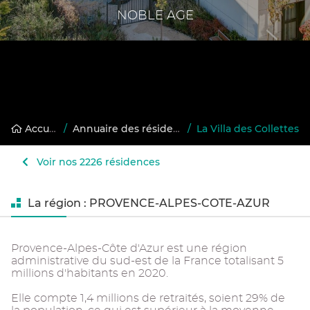
NOBLE AGE
Accueil
/
Annuaire des résidences gérées
/
La Villa des Collettes
Voir nos 2226 résidences
La région : PROVENCE-ALPES-COTE-AZUR
Provence-Alpes-Côte d'Azur est une région
administrative du sud-est de la France totalisant 5
millions d'habitants en 2020.
Elle compte 1,4 millions de retraités, soient 29% de