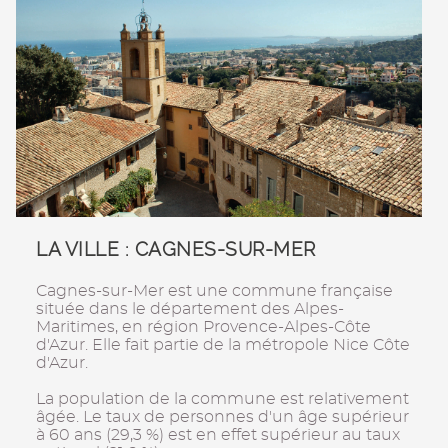
LA VILLE : CAGNES-SUR-MER
Cagnes-sur-Mer est une commune française
située dans le département des Alpes-
Maritimes, en région Provence-Alpes-Côte
d'Azur. Elle fait partie de la métropole Nice Côte
d'Azur.
La population de la commune est relativement
âgée. Le taux de personnes d'un âge supérieur
à 60 ans (29,3 %) est en effet supérieur au taux