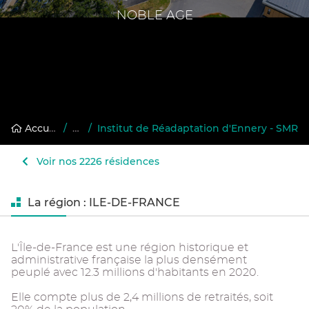
NOBLE AGE
Accueil
/
Annuaire des résidences gérées
/
Institut de Réadaptation d'Ennery - SMR
Voir nos 2226 résidences
La région : ILE-DE-FRANCE
L'Île-de-France est une région historique et
administrative française la plus densément
peuplé avec 12.3 millions d'habitants en 2020.
Elle compte plus de 2,4 millions de retraités, soit