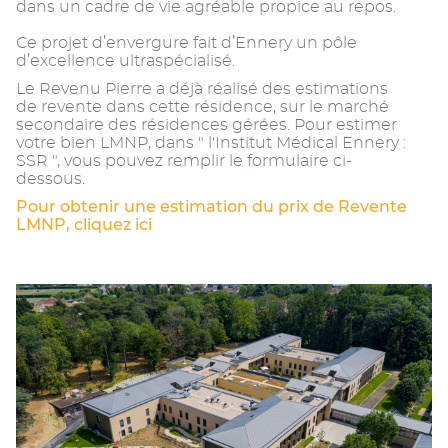
dans un cadre de vie agréable propice au repos.
Ce projet d’envergure fait d’Ennery un pôle
d’excellence ultraspécialisé.
Le Revenu Pierre a déjà réalisé des estimations
de revente dans cette résidence, sur le marché
secondaire des résidences gérées. Pour estimer
votre bien LMNP, dans " l'Institut Médical Ennery :
SSR ", vous pouvez remplir le formulaire ci-
dessous.
Pour obtenir une estimation du prix de Revente
LMNP, cliquez ici