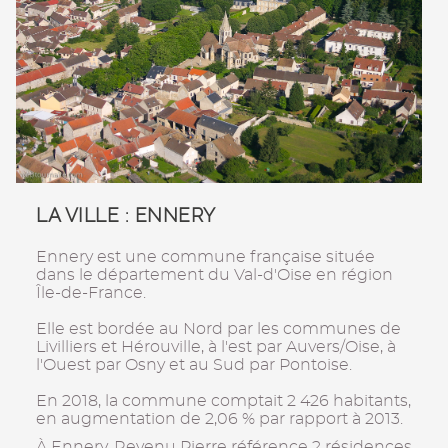
LA VILLE : ENNERY
Ennery est une commune française située
dans le département du Val-d'Oise en région
Île-de-France.
Elle est bordée au Nord par les communes de
Livilliers et Hérouville, à l'est par Auvers/Oise, à
l'Ouest par Osny et au Sud par Pontoise.
En 2018, la commune comptait 2 426 habitants,
en augmentation de 2,06 % par rapport à 2013.
À Ennery, Revenu Pierre référence 2 résidences