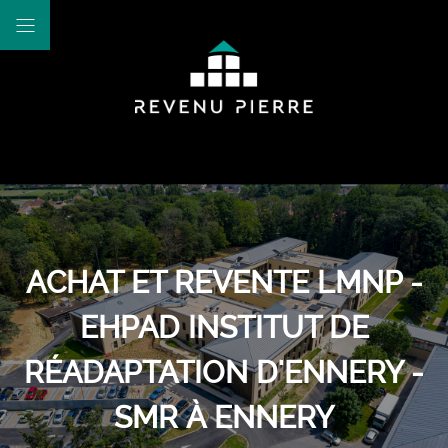
ACHAT ET REVENTE LMNP -
EHPAD INSTITUT DE
RÉADAPTATION D'ENNERY -
SMR À ENNERY