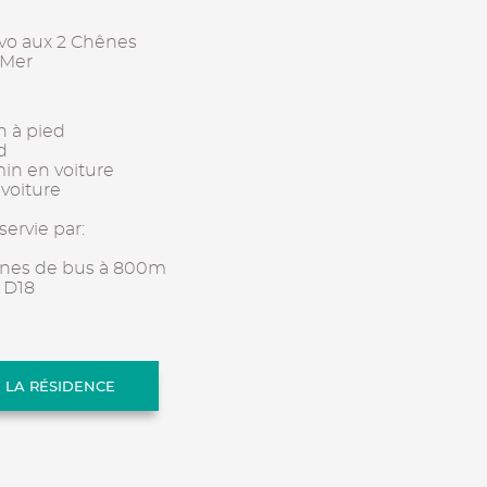
vo aux 2 Chênes
-Mer
n à pied
d
min en voiture
 voiture
servie par:
gnes de bus à 800m
 D18
E LA RÉSIDENCE