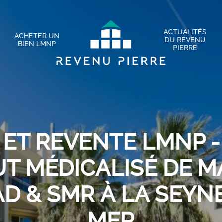
ACTUALITÉS
ACHETER UN
DU REVENU
BIEN LMNP
PIERRE
 ET REVENTE LMNP -
UT MÉDICALISÉ DE M
AD & SMR À LA SEYN
MER