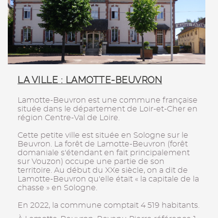
LA VILLE : LAMOTTE-BEUVRON
Lamotte-Beuvron est une commune française
située dans le département de Loir-et-Cher en
région Centre-Val de Loire.
Cette petite ville est située en Sologne sur le
Beuvron. La forêt de Lamotte-Beuvron (forêt
domaniale s'étendant en fait principalement
sur Vouzon) occupe une partie de son
territoire. Au début du XXe siècle, on a dit de
Lamotte-Beuvron qu'elle était « la capitale de la
chasse » en Sologne.
En 2022, la commune comptait 4 519 habitants.