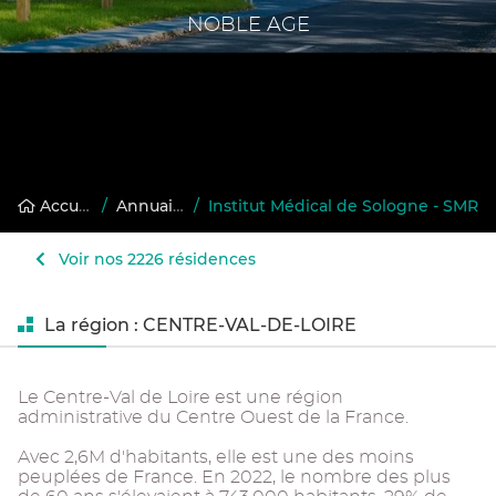
NOBLE AGE
Accueil
/
Annuaire des résidences gérées
/
Institut Médical de Sologne - SMR
Voir nos 2226 résidences
La région : CENTRE-VAL-DE-LOIRE
Le Centre-Val de Loire est une région
administrative du Centre Ouest de la France.
Avec 2,6M d'habitants, elle est une des moins
peuplées de France. En 2022, le nombre des plus