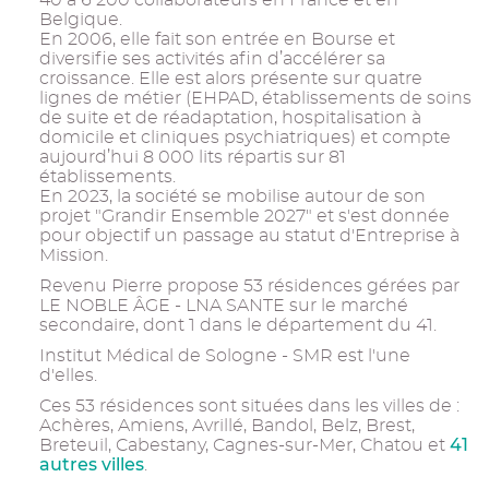
40 à 6 200 collaborateurs en France et en
Belgique.
En 2006, elle fait son entrée en Bourse et
diversifie ses activités afin d’accélérer sa
croissance. Elle est alors présente sur quatre
lignes de métier (EHPAD, établissements de soins
de suite et de réadaptation, hospitalisation à
domicile et cliniques psychiatriques) et compte
aujourd’hui 8 000 lits répartis sur 81
établissements.
En 2023, la société se mobilise autour de son
projet "Grandir Ensemble 2027" et s'est donnée
pour objectif un passage au statut d'Entreprise à
Mission.
Revenu Pierre propose 53 résidences gérées par
LE NOBLE ÂGE - LNA SANTE sur le marché
secondaire, dont 1 dans le département du 41.
Institut Médical de Sologne - SMR est l'une
d'elles.
Ces 53 résidences sont situées dans les villes de :
Achères, Amiens, Avrillé, Bandol, Belz, Brest,
41
Breteuil, Cabestany, Cagnes-sur-Mer, Chatou et
autres villes
.