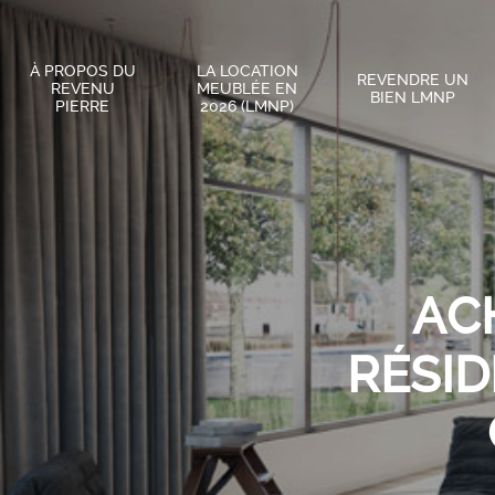
À PROPOS DU
LA LOCATION
REVENDRE UN
REVENU
MEUBLÉE EN
BIEN LMNP
PIERRE
2026 (LMNP)
AC
RÉSI