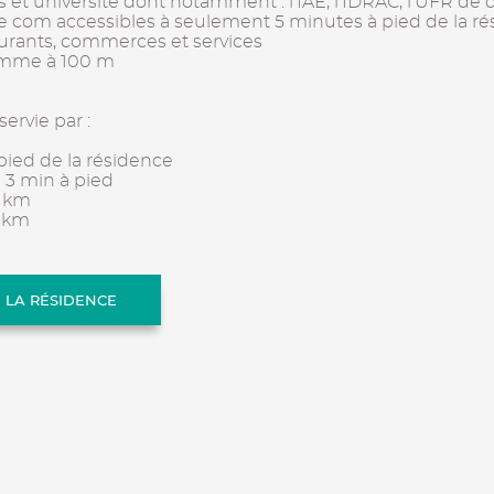
et université dont notamment : l'IAE, l'IDRAC, l'UFR de d
e com accessibles à seulement 5 minutes à pied de la ré
taurants, commerces et services
Somme à 100 m
ervie par :
 pied de la résidence
 à 3 min à pied
4 km
8 km
E LA RÉSIDENCE