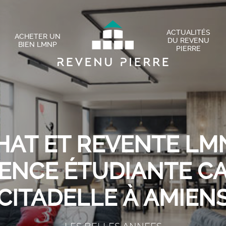
ACTUALITÉS
ACHETER UN
DU REVENU
BIEN LMNP
PIERRE
HAT ET REVENTE LMN
DENCE ÉTUDIANTE C
CITADELLE À AMIEN