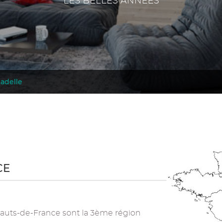
LES BELLES ANNEES
adelle
CE
 Hauts-de-France sont la 3ème région