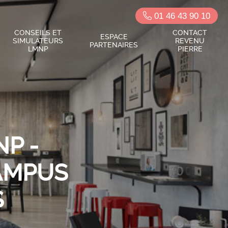
01 46 43 90 10
CONSEILS ET
CONTACT
ESPACE
SIMULATEURS
REVENU
PARTENAIRES
LMNP
PIERRE
P -
AMPUS
S