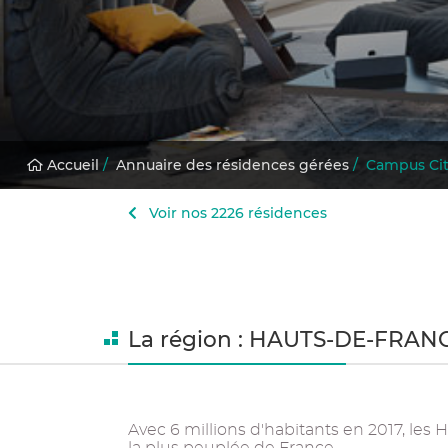
Accueil
/
Annuaire des résidences gérées
/
Campus Cit
Voir nos 2226 résidences
La région : HAUTS-DE-FRAN
Avec 6 millions d'habitants en 2017, les