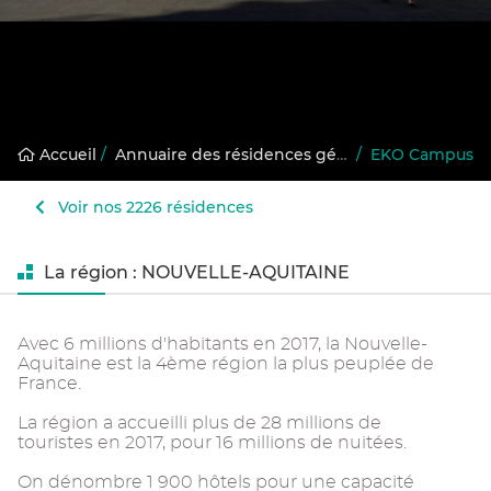
Accueil
/
Annuaire des résidences gérées
/
EKO Campus
Voir nos 2226 résidences
La région : NOUVELLE-AQUITAINE
Avec 6 millions d'habitants en 2017, la Nouvelle-
Aquitaine est la 4ème région la plus peuplée de
France.
La région a accueilli plus de 28 millions de
touristes en 2017, pour 16 millions de nuitées.
On dénombre 1 900 hôtels pour une capacité