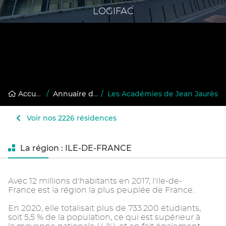
LOGIFAC
Accueil
/
Annuaire des résidences gérées
/
Les Académies de Jean Jaurès
Voir nos 2226 résidences
La région : ILE-DE-FRANCE
Avec 12 millions d'habitants en 2017, l'Ile-de-
France est la région la plus peuplée de France.
En 2020, elle totalisait plus de 733.200 étudiants,
soit 5,5 % de la population, ce qui est supérieur à