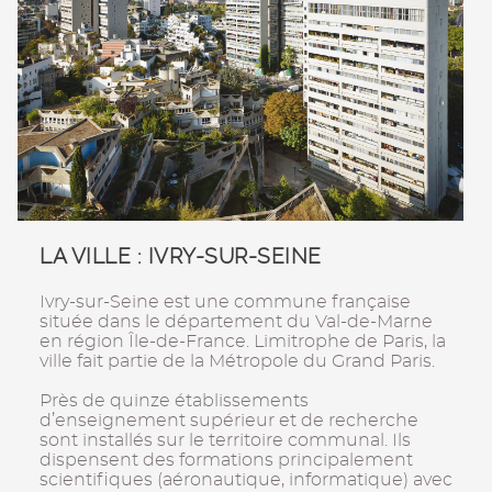
LA VILLE : IVRY-SUR-SEINE
Ivry-sur-Seine est une commune française
située dans le département du Val-de-Marne
en région Île-de-France. Limitrophe de Paris, la
ville fait partie de la Métropole du Grand Paris.
Près de quinze établissements
d’enseignement supérieur et de recherche
sont installés sur le territoire communal. Ils
dispensent des formations principalement
scientifiques (aéronautique, informatique) avec