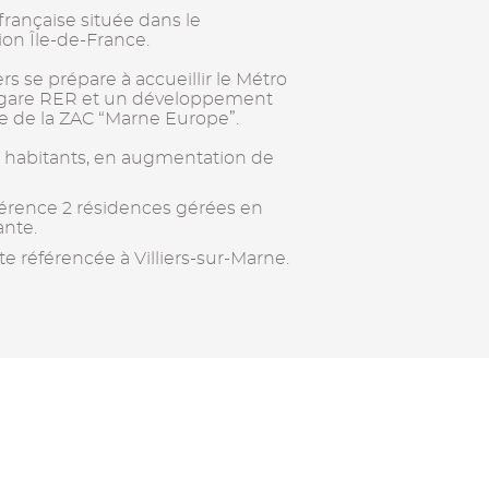
ançaise située dans le
on Île-de-France.
rs se prépare à accueillir le Métro
e gare RER et un développement
e de la ZAC “Marne Europe”.
 habitants, en augmentation de
éférence 2 résidences gérées en
ante.
te référencée à Villiers-sur-Marne.