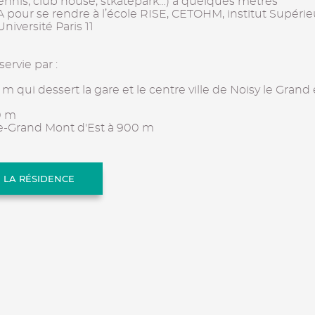
 tennis, club house, stkatepark…) à quelques mètres
 pour se rendre à l’école RISE, CETOHM, institut Supérie
niversité Paris 11
ervie par :
 m qui dessert la gare et le centre ville de Noisy le Gran
0 m
le-Grand Mont d'Est à 900 m
E LA RÉSIDENCE