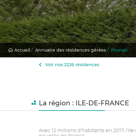
Accueil
/
Annuaire des résidences gérées
/
Prunais
Voir nos 2226 résidences
La région : ILE-DE-FRANCE
Avec 12 millions d'habitants en 2017, l'Ile