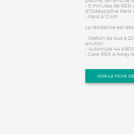
piscine, terrains de
- 5 minutes de RER A
d’Ostéopathie Paris U
- Paris à 12 km
La résidence est dess
- Station de bus à 20
environ
- Autoroute A4 à 80
- Gare RER A Noisy-
VOIR LA FICHE D