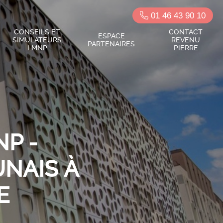
01 46 43 90 10
CONSEILS ET
CONTACT
ESPACE
SIMULATEURS
REVENU
PARTENAIRES
LMNP
PIERRE
P -
UNAIS À
E