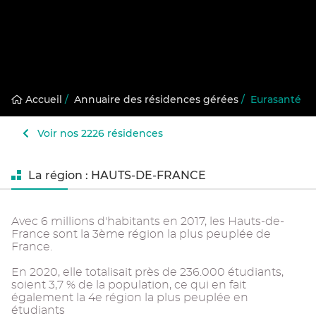
Accueil
/
Annuaire des résidences gérées
/
Eurasanté
Voir nos 2226 résidences
La région : HAUTS-DE-FRANCE
Avec 6 millions d'habitants en 2017, les Hauts-de-
France sont la 3ème région la plus peuplée de
France.
En 2020, elle totalisait près de 236.000 étudiants,
soient 3,7 % de la population, ce qui en fait
également la 4e région la plus peuplée en
étudiants