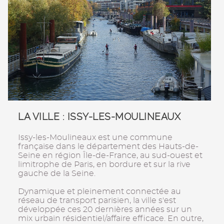
LA VILLE : ISSY-LES-MOULINEAUX
Issy-les-Moulineaux est une commune
française dans le département des Hauts-de-
Seine en région Île-de-France, au sud-ouest et
limitrophe de Paris, en bordure et sur la rive
gauche de la Seine.
Dynamique et pleinement connectée au
réseau de transport parisien, la ville s'est
développée ces 20 dernières années sur un
mix urbain résidentiel/affaire efficace. En outre,