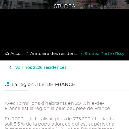
STUDEA
Accueil
/
Annuaire des résidences gérées
/
Studéa Porte d'Issy
Voir nos 2226 résidences
La région : ILE-DE-FRANCE
Avec 12 millions d'habitants en 2017, l'Ile-de-
France est la région la plus peuplée de France.
En 2020, elle totalisait plus de 733.200 étudiants,
soit 5,5 % de la population, ce qui est supérieur à