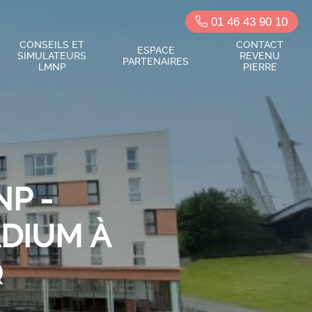
01 46 43 90 10
CONSEILS ET
CONTACT
ESPACE
SIMULATEURS
REVENU
PARTENAIRES
LMNP
PIERRE
P -
ADIUM À
Q