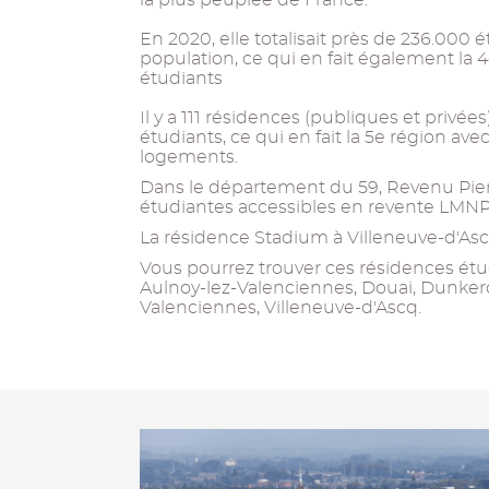
la plus peuplée de France.
En 2020, elle totalisait près de 236.000 é
population, ce qui en fait également la 
étudiants
Il y a 111 résidences (publiques et privée
étudiants, ce qui en fait la 5e région av
logements.
Dans le département du 59, Revenu Pier
étudiantes accessibles en revente LMNP
La résidence Stadium à Villeneuve-d'Ascq 
Vous pourrez trouver ces résidences étudi
Aulnoy-lez-Valenciennes, Douai, Dunkerqu
Valenciennes, Villeneuve-d'Ascq.