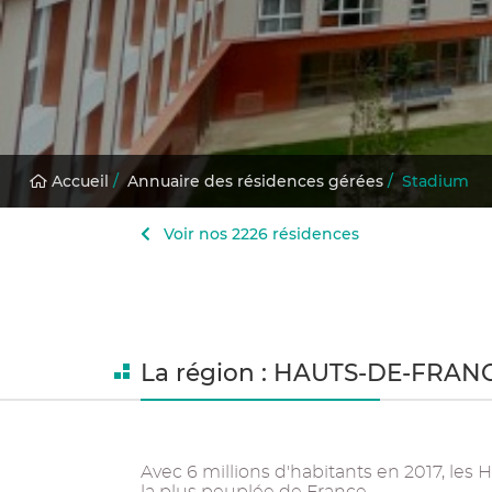
Accueil
/
Annuaire des résidences gérées
/
Stadium
Voir nos 2226 résidences
La région : HAUTS-DE-FRAN
Avec 6 millions d'habitants en 2017, les