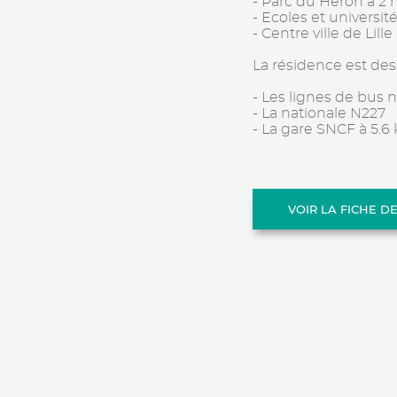
- Parc du Héron à 2 
- Ecoles et universit
- Centre ville de Lill
La résidence est des
- Les lignes de bus 
- La nationale N227
- La gare SNCF à 5.6
VOIR LA FICHE D