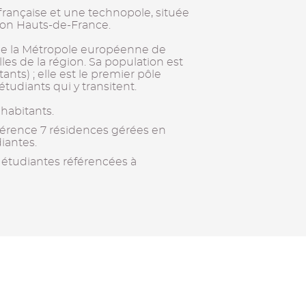
ançaise et une technopole, située
ion Hauts-de-France.
e la Métropole européenne de
villes de la région. Sa population est
ants) ; elle est le premier pôle
étudiants qui y transitent.
habitants.
férence 7 résidences gérées en
iantes.
 étudiantes référencées à