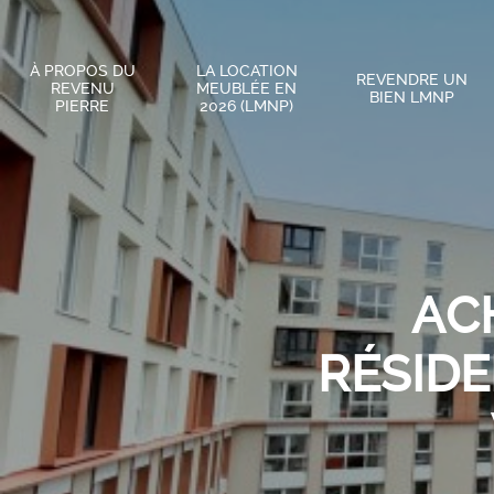
À PROPOS DU
LA LOCATION
REVENDRE UN
REVENU
MEUBLÉE EN
BIEN LMNP
PIERRE
2026 (LMNP)
AC
RÉSIDE