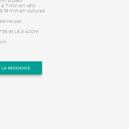
min à pied
é à 7 min en vélo
e à 18 min en voitures
servie par:
n°36 et L6 à 400m
 km
E LA RÉSIDENCE