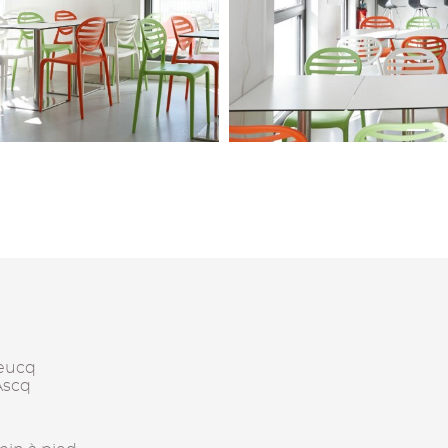
reucq
Ascq