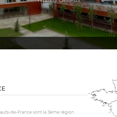
TWENTY CAMPUS
CE
 Hauts-de-France sont la 3ème région