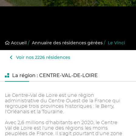
Accueil
/
Annuaire des résidences gérées
/
Le Vinci
Voir nos 2226 résidences
La région : CENTRE-VAL-DE-LOIRE
Le Centre-Val de Loire est une région
administrative du Centre Ouest de la France qui
regroupe trois provinces historiques : le Berry,
l'Orléanais et la Touraine.
Avec 2,6 millions d'habitants en 2020, le Centre
Val de Loire est l'une des régions les moins
peuplées de France. Il s'agit pourtant d'une zone