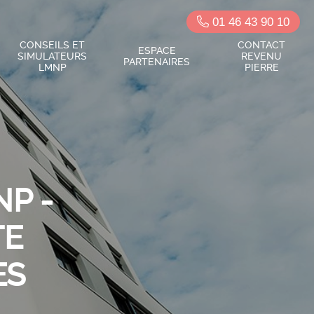
01 46 43 90 10
CONSEILS ET
CONTACT
ESPACE
SIMULATEURS
REVENU
PARTENAIRES
LMNP
PIERRE
P -
TE
ES