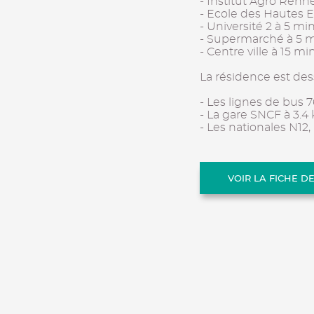
- Institut Agro Renn
- Ecole des Hautes 
- Université 2 à 5 mi
- Supermarché à 5 m
- Centre ville à 15 m
La résidence est des
- Les lignes de bus 7
- La gare SNCF à 3.4
- Les nationales N12,
VOIR LA FICHE D