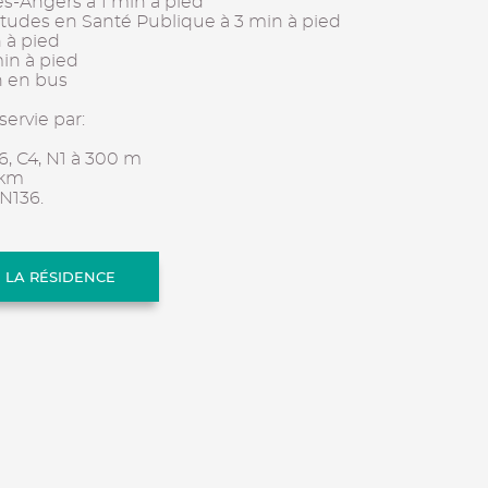
es-Angers à 1 min à pied
Etudes en Santé Publique à 3 min à pied
n à pied
in à pied
in en bus
servie par:
6, C4, N1 à 300 m
 km
 N136.
E LA RÉSIDENCE