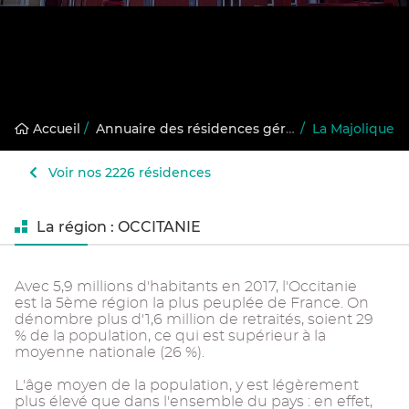
Accueil
/
Annuaire des résidences gérées
/
La Majolique
Voir nos 2226 résidences
La région : OCCITANIE
Avec 5,9 millions d'habitants en 2017, l'Occitanie
est la 5ème région la plus peuplée de France. On
dénombre plus d'1,6 million de retraités, soient 29
% de la population, ce qui est supérieur à la
moyenne nationale (26 %).
L'âge moyen de la population, y est légèrement
plus élevé que dans l'ensemble du pays : en effet,