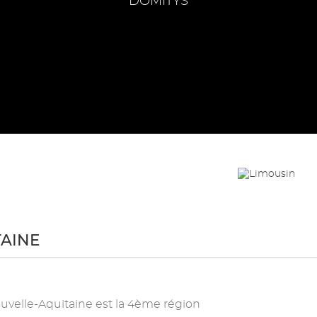
DOMITYS
TAINE
Nouvelle-Aquitaine est la 4ème région