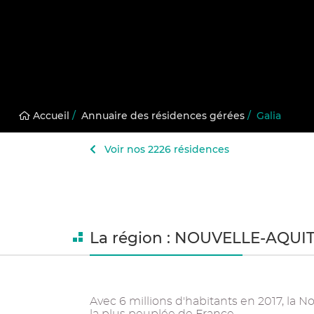
Accueil
/
Annuaire des résidences gérées
/
Galia
Voir nos 2226 résidences
La région : NOUVELLE-AQUI
Avec 6 millions d'habitants en 2017, la 