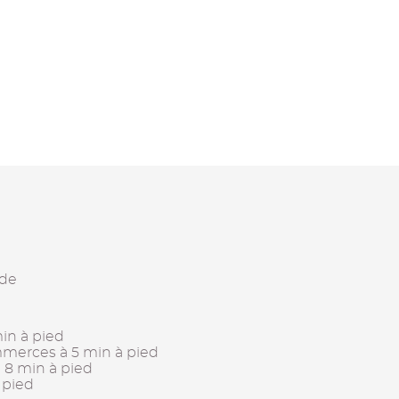
rde
in à pied
mmerces à 5 min à pied
à 8 min à pied
à pied