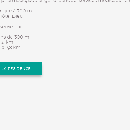
, pharmacie, boulangerie, banque, services médicaux… à
torique à 700 m
 Hôtel Dieu
ervie par :
oins de 300 m
1,6 km
3 à 2,8 km
E LA RÉSIDENCE