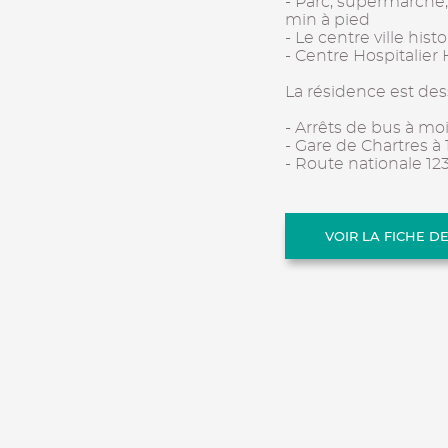
- Parc, supermarché
min à pied
- Le centre ville his
- Centre Hospitalier
La résidence est dess
- Arrêts de bus à m
- Gare de Chartres à 
- Route nationale 12
VOIR LA FICHE D