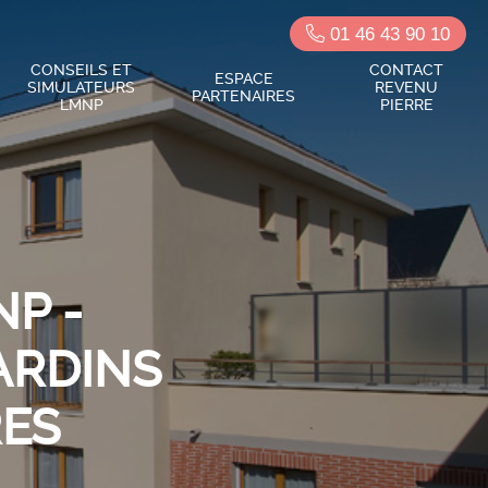
01 46 43 90 10
CONSEILS ET
CONTACT
ESPACE
SIMULATEURS
REVENU
PARTENAIRES
LMNP
PIERRE
P -
ARDINS
RES