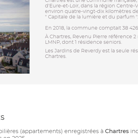
Chartres est une commune française,
d'Eure-et-Loir, dans la région Centre-Val
environ quatre-vingt-dix kilomètres d
" Capitale de la lumière et du parfum "
En 2018, la commune comptait 38 426
À Chartres, Revenu Pierre référence 2
LMNP, dont 1 résidence seniors.
Les Jardins de Reverdy est la seule ré
Chartres.
ES
Chartres
ilières (appartements) enregistrées à
in