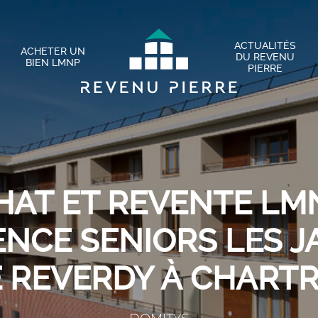
ACTUALITÉS
ACHETER UN
DU REVENU
BIEN LMNP
PIERRE
HAT ET REVENTE LMN
ENCE SENIORS LES J
 REVERDY À CHART