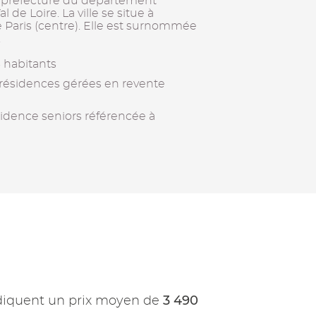
 préfecture du département
 de Loire. La ville se situe à
e Paris (centre). Elle est surnommée
.
 habitants
 résidences gérées en revente
sidence seniors référencée à
3 490
diquent un prix moyen de