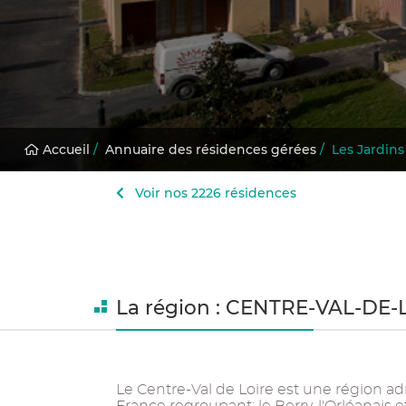
Accueil
/
Annuaire des résidences gérées
/
Les Jardin
Voir nos 2226 résidences
La région : CENTRE-VAL-DE-
Le Centre-Val de Loire est une région ad