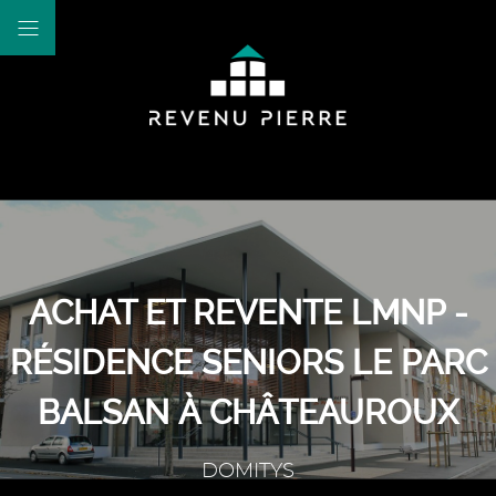
ACHAT ET REVENTE LMNP -
RÉSIDENCE SENIORS LE PARC
BALSAN À CHÂTEAUROUX
DOMITYS