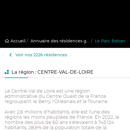
Accueil
/
Annuaire des résidences gérées
/
Le Parc Balsan
Voir nos 2226 résidences
La région : CENTRE-VAL-DE-LOIRE
Le Centre-Val de Loire est une région
administrative du Centre Ouest de la France
regroupant: le Berry, l'Orléanais et la Touraine.
Avec 2,6 millions d'habitants, elle est l'une des
régions les moins peuplées de France. En 2022, le
nombre des plus de 60 ans s'élevaient à 743.124
habitants, 28,9% de la population totale de la