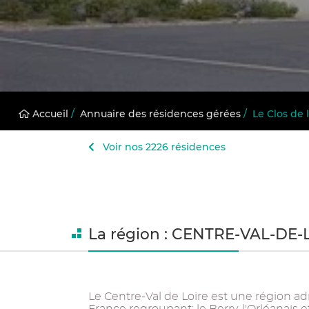
Accueil
/
Annuaire des résidences gérées
/
Le Clos de
Voir nos 2226 résidences
La région : CENTRE-VAL-DE-
Le Centre-Val de Loire est une région ad