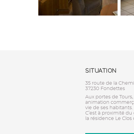
SITUATION
35 route de la Che
37230 Fondettes
Aux portes de Tours, 
animation commerçant
vie de ses habitants.
C’est à proximité du 
la résidence Le Clo