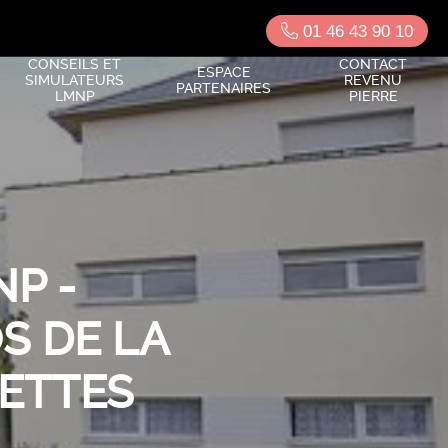
01 46 43 90 10
CONSEILS ET
CONTACT
ESPACE
SIMULATEURS
REVENU
PARTENAIRES
LMNP
PIERRE
P -
S DE LA
ETTES