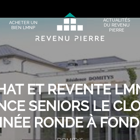
ACTUALITÉS
ACHETER UN
DU REVENU
BIEN LMNP
PIERRE
HAT ET REVENTE LMN
NCE SENIORS LE CLO
INÉE RONDE À FOND