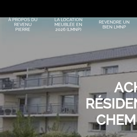
À PROPOS DU
LA LOCATION
REVENDRE UN
REVENU
MEUBLÉE EN
BIEN LMNP
PIERRE
2026 (LMNP)
AC
RÉSIDE
CHEM