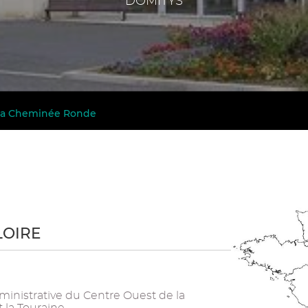
DOMITYS
 la Cheminée Ronde
LOIRE
ministrative du Centre Ouest de la