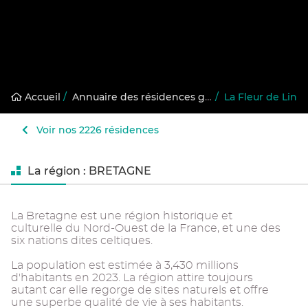
Accueil
/
Annuaire des résidences gérées
/
La Fleur de Lin
Voir nos 2226 résidences
La région : BRETAGNE
La Bretagne est une région historique et
culturelle du Nord-Ouest de la France, et une des
six nations dites celtiques.
La population est estimée à 3,430 millions
d'habitants en 2023. La région attire toujours
autant car elle regorge de sites naturels et offre
une superbe qualité de vie à ses habitants.