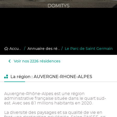
DOMITYS
Accueil
/
Annuaire des résidences gérées
/
Le Parc de Saint Germain
Voir nos 2226 résidences
La région : AUVERGNE-RHONE-ALPES
Auvergne-Rhône-Alpes est une région
administrative française située dans le quart sud-
est. Avec ses 8.1 millions habitants en 2020.
La diversité des paysages et sa qualité de vie en