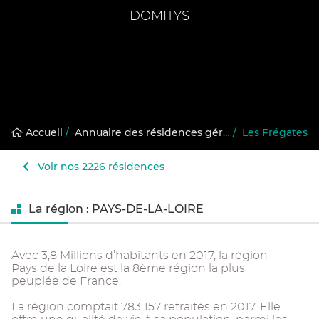
DOMITYS
Accueil
/
Annuaire des résidences gérées
/
Les Frégates
Voir nos 2226 résidences
La région : PAYS-DE-LA-LOIRE
Avec 3,8 Millions d’habitants en 2017, la région
Pays de la Loire est la 8ème région la plus
peuplée de France.
La région comptait 783 157 retraités en 2017. Elle