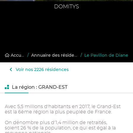
DOMITYS
Accueil
/
Annuaire des résidences gérées
/
Le Pavillon de Diane
Voir nos 2226 résidences
La région : GRAND-EST
Avec 5,5 millions d'habitants en 2017, le Grand-Est
est la 6ème région la plus peuplée de France.
On dénombre plus d'1,4 million de retraités,
soient 26 % de la population, ce qui est égal à la