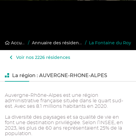
Accueil
/
Annuaire des résidences gérées
/
La Fontaine du Roy
Voir nos 2226 résidences
La région : AUVERGNE-RHONE-ALPES
Auvergne-Rhône-Alpes est une région
administrative française située dans le quart sud-
est. Avec ses 8.1 millions habitants en 2020.
La diversité des paysages et sa qualité de vie en
font une destination privilégiée. Selon l’INSEE, en
2023, les plus de 60 ans représentaient 25% de la
population.