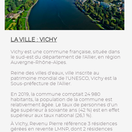
LA VILLE : VICHY
Vichy est une commune française, située dans
le sud-est du département de l'Allier, en région
Auvergne-Rhône-Alpes.
Reine des villes d'eaux, ville inscrite au
patrimoine mondial de l'UNESCO, Vichy est la
Sous-préfecture de l'Allier.
En 2019, la commune comptait 24 980
habitants, la population de la commune est
relativement âgée. Le taux de personnes d'un
âge supérieur à soixante ans (42 %) est en effet
supérieur aux taux national (26,1 %).
À Vichy, Revenu Pierre référence 3 résidences
gérées en revente LMNP, dont 2 résidences