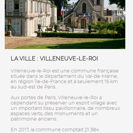
LA VILLE : VILLENEUVE-LE-ROI
Villeneuve-le-Roi est une commune française
située dans le département du Val-de-Marne,
en région Île-de-France et à seulement 15 km
au sud-est de Paris.
Aux portes de Paris, Villeneuve-le-Roi a
cependant su préserver un esprit village avec
un important tissu pavillonnaire, de nombreux
espaces verts, des monuments et un
patrimoine anciens.
En 2017, la commune comptait 21 384