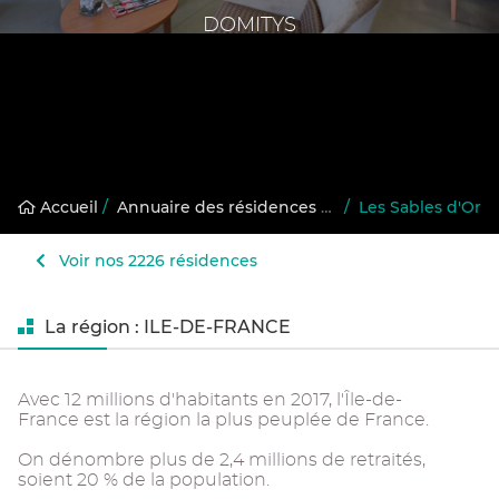
DOMITYS
Accueil
/
Annuaire des résidences gérées
/
Les Sables d'Or
Voir nos 2226 résidences
La région : ILE-DE-FRANCE
Avec 12 millions d'habitants en 2017, l'Île-de-
France est la région la plus peuplée de France.
On dénombre plus de 2,4 millions de retraités,
soient 20 % de la population.