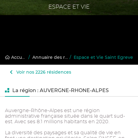
ESPACE ET VIE
Accueil
/
Annuaire des résidences gérées
/
Espace et Vie Saint Egreve
Voir nos 2226 résidences
La région : AUVERGNE-RHONE-ALPES
Auvergne-Rhône-Alpes est une région
administrative française située dans le quart sud-
est. Avec ses 8.1 millions habitants en 2020.
La diversité des paysages et sa qualité de vie en