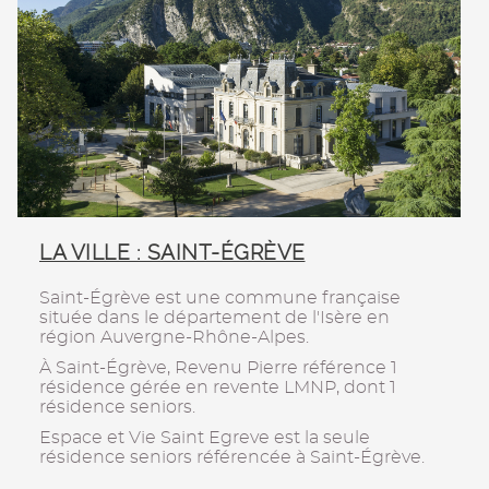
LA VILLE : SAINT-ÉGRÈVE
Saint-Égrève est une commune française
située dans le département de l'Isère en
région Auvergne-Rhône-Alpes.
À Saint-Égrève, Revenu Pierre référence 1
résidence gérée en revente LMNP, dont 1
résidence seniors.
Espace et Vie Saint Egreve est la seule
résidence seniors référencée à Saint-Égrève.